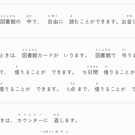
としょかん
なか
じゆう
よ
かね
民
図書館
の
中
で、
自由
に
読
むことができます。お
金
としょかん
としょかん
つく
ときは、
図書館
カードが いります。
図書館
で
作
り
か
にちかん
か
まで、
借
りることが できます。 15
日間
借
りること
か
てん
か
借
りることが できます。 5
点
まで、
借
りることが 
かうんたー
かえ
ときは、
カウンター
に
返
します。
へんきゃく
ぽすと