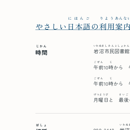
にほんご
りよう
あんな
やさしい
日本語
の
利用
案
じかん
いわぬま
しみん
としょかん
岩沼
市民
図書館
時間
ごぜん
じ
午前
10
時
から
ごぜん
じ
午前
10
時
から
げつようび
さいご
月曜日
と
最後
ばしょ
いわぬ
989-2448
岩沼