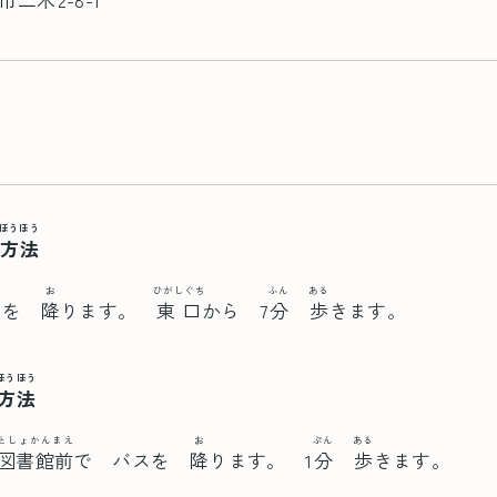
ほうほう
方法
ゃ
お
ひがしぐち
ふん
ある
車
を
降
ります。
東口
から 7
分
歩
きます。
ほうほう
方法
としょかんまえ
お
ぷん
ある
図書館前
で バスを
降
ります。 1
分
歩
きます。