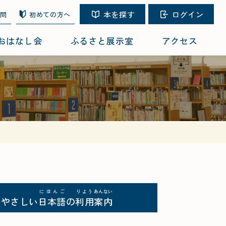
本を探す
ログイン
質問
初めての方へ
おはなし会
ふるさと展示室
アクセス
にほんご
りよう
あんない
やさしい
日本語
の
利用
案内