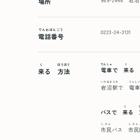
場所
でんわばんごう
0223-24-3131
電話番号
く
ほうほう
でんしゃ
く
電車
で
来
る
来
る
方法
いわぬまえき
でんし
岩沼駅
で
電
く
バスで
来
る
しみん
しみん
市民
バス
市民