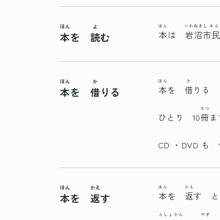
ほん
よ
ほん
いわぬま
しみん
本
は
岩沼
市
本
を
読
む
ほん
か
ほん
か
本
を
借
りる 
本
を
借
りる
さつ
ひとり 10
冊
CD ・DVD も
ほん
かえ
ほん
かえ
本
を
返
す 
本
を
返
す
としょかん
やす