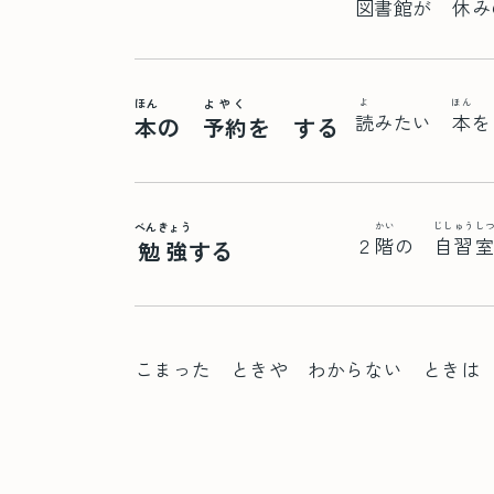
図書館
が
休
み
ほん
よやく
よ
ほん
読
みたい
本
を
本
の
予約
を する
べんきょう
かい
じしゅうし
２
階
の
自習室
勉強
する
こまった ときや わからない とき