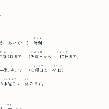
い
内
じかん
が あいている
時間
ごご
じ
かようび
どようび
午後
7
時
まで （
火曜日
から
土曜日
まで）
ごご
じ
にちようび
しゅくじつ
午後
5
時
まで （
日曜日
と
祝日
）
すいようび
やす
の
水曜日
は
休
みです。
まし
ふたき
市
二木
2-8-1