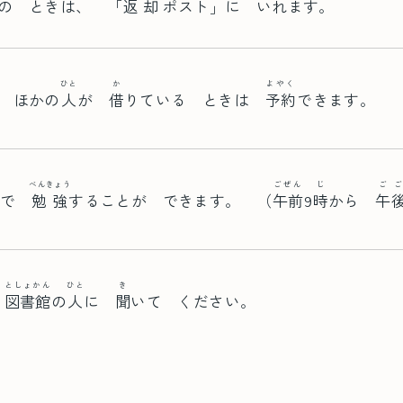
の ときは、 「
返却
ポスト
」に いれます。
ひと
か
よやく
 ほかの
人
が
借
りている ときは
予約
できます。
つ
べんきょう
ごぜん
じ
ごご
で
勉強
することが できます。 （
午前
9
時
から
午
としょかん
ひと
き
は
図書館
の
人
に
聞
いて ください。