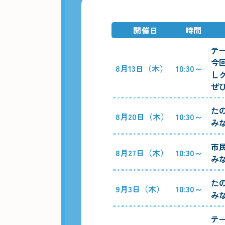
開催日
時間
テ
今
8月13日（木）
10:30～
し
ぜ
た
8月20日（木）
10:30～
み
市
8月27日（木）
10:30～
み
た
9月3日（木）
10:30～
み
テ