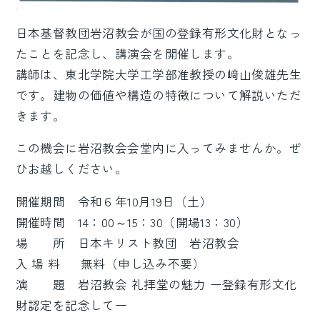
日本基督教団岩沼教会が国の登録有形文化財となっ
たことを記念し、講演会を開催します。
講師は、東北学院大学工学部准教授の﨑山俊雄先生
です。建物の価値や構造の特徴について解説いただ
きます。
この機会に岩沼教会会堂内に入ってみませんか。ぜ
ひお越しください。
開催期間 令和６年10月19日（土）
開催時間 14：00～15：30（開場13：30）
場 所 日本キリスト教団 岩沼教会
入 場 料 無料（申し込み不要）
演 題 岩沼教会 礼拝堂の魅力 ー登録有形文化
財認定を記念してー