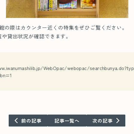
。ご来館の際はカウンター近くの特集をぜひご覧ください。
覧や貸出状況が確認できます。
ww.iwanumashilib.jp/WebOpac/webopac/searchbunya.do?t
bn=1
前の記事
記事一覧へ
次の記事