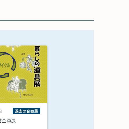
日
過去の企画展
財企画展