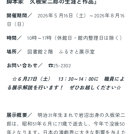
脚本家 久板栄二郎の生涯と作品』
開催期間／
2026年５月16日（土）～2026年８月16
日（日）
時間／
10時～17時（休館日・館内整理日は除く）
場所／
図書館２階 ふるさと展示室
お問い合わせ／
☎25-2302
☆６月27日（土） 13：30～14：00に 職員によ
る展示解説を行います！ ぜひお越しください☆
展示概要／
明治31年生まれで岩沼出身の久板栄二
郎は、昭和51年６月に77歳で逝去し、今年で没後50
年となります。日本の演劇界に大きな影響を与えた